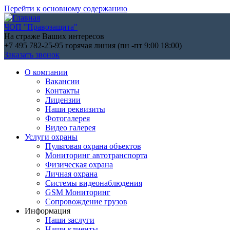
Перейти к основному содержанию
ЧОП "Правозащита"
На страже Ваших интересов
+7 495 782-25-95
горячая линия (пн -пт 9:00 18:00)
Заказать звонок
О компании
Вакансии
Контакты
Лицензии
Наши реквизиты
Фотогалерея
Видео галерея
Услуги охраны
Пультовая охрана объектов
Мониторинг автотранспорта
Физическая охрана
Личная охрана
Системы видеонаблюдения
GSM Мониторинг
Сопровождение грузов
Информация
Наши заслуги
Наши клиенты